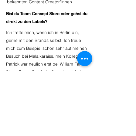
bekannten Content Creator*innen.
Bist du Team Concept Store oder gehst du
direkt zu den Labels?
Ich treffe mich, wenn ich in Berlin bin,
gerne mit den Brands selbst. Ich freue
mich zum Beispiel schon sehr auf meinen
Besuch bei Malaikaraiss, mein Kollege
Patrick war neulich erst bei William Fan im
Store. Das soll nicht heißen, dass ich dem
Konzept des Concept Stores
widerspreche, aber das ist einfach meine
persönliche Vorliebe.
Warum ist das Konzept von Studio2Retail
deiner Meinung nach so wichtig?
Man verleiht so Marken eine größere
Sichtbarkeit und man kann neue Labels,