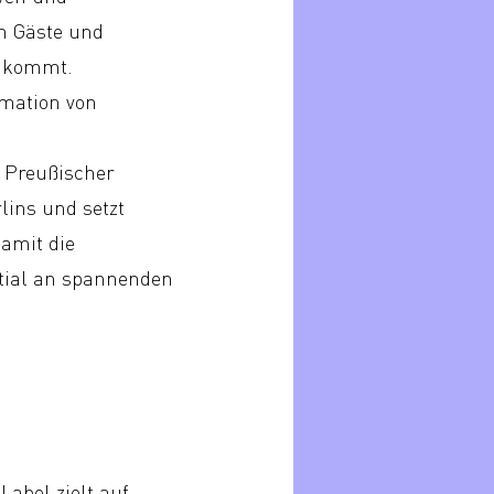
n Gäste und
r kommt.
rmation von
g Preußischer
ins und setzt
damit die
ntial an spannenden
abel zielt auf