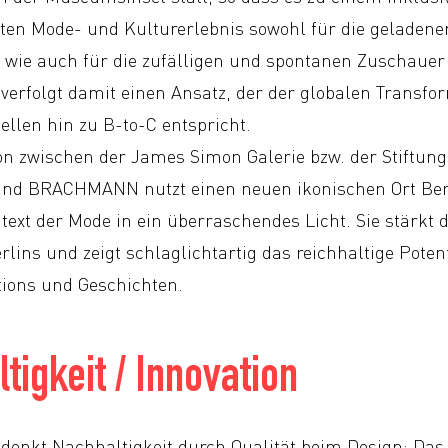
ten Mode- und Kulturerlebnis sowohl für die geladene
 wie auch für die zufälligen und spontanen Zuschaue
folgt damit einen Ansatz, der der globalen Transfo
llen hin zu B-to-C entspricht.
on zwischen der James Simon Galerie bzw. der Stiftun
und BRACHMANN nutzt einen neuen ikonischen Ort Berl
text der Mode in ein überraschendes Licht. Sie stärkt 
erlins und zeigt schlaglichtartig das reichhaltige Pote
tions und Geschichten.
tigkeit / Innovation
kt Nachhaltigkeit durch Qualität beim Design: Das L