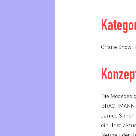
Katego
Offsite Show, 
Konzep
Die Modedesig
BRACHMANN für
James Simon G
ein. Ihre aktu
Neubau der Ja