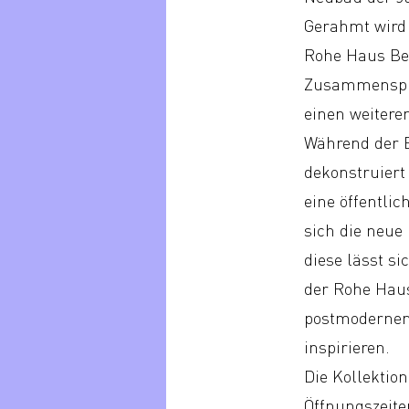
Gerahmt wird 
Rohe Haus Ber
Zusammenspiel
einen weiteren
Während der 
dekonstruiert
eine öffentli
sich die neue
diese lässt s
der Rohe Haus
postmodernen
inspirieren.
Die Kollektio
Öffnungszeite