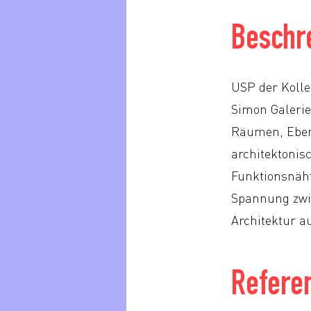
Beschr
USP der Kollek
Simon Galerie
Räumen, Ebene
architektonis
Funktionsnähte
Spannung zwis
Architektur au
Referen