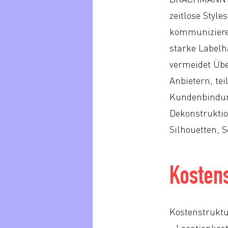
zeitlose Style
kommunizieren
starke Labelh
vermeidet Übe
Anbietern, te
Kundenbindun
Dekonstruktio
Silhouetten, 
Kostens
Kostenstrukt
- Locationkos