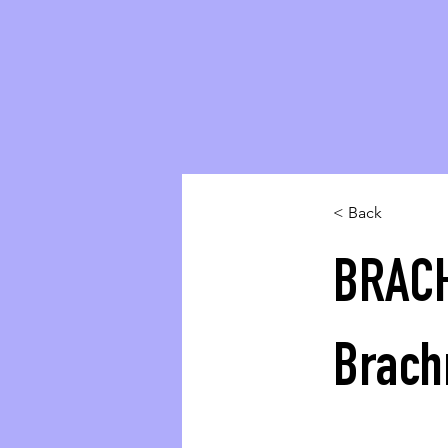
< Back
BRACH
Brac