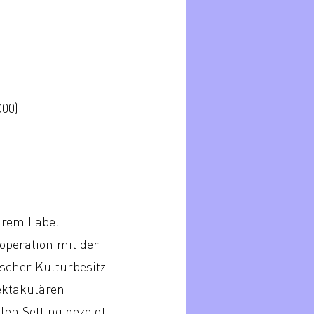
000)
hrem Label
operation mit der
scher Kulturbesitz
pektakulären
en Setting gezeigt.