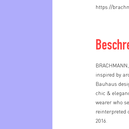
https://brach
Beschr
BRACHMANN, es
inspired by a
Bauhaus design
chic & elegan
wearer who see
reinterpreted 
2016.