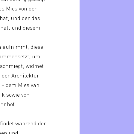
as Mies von der
hat, und der das
thält und diesem
n aufnimmt, diese
usammensetzt, um
anschmiegt, widmet
 der Architektur:
e – dem Mies van
ik sowie von
hnhof -
 findet während der
iven und