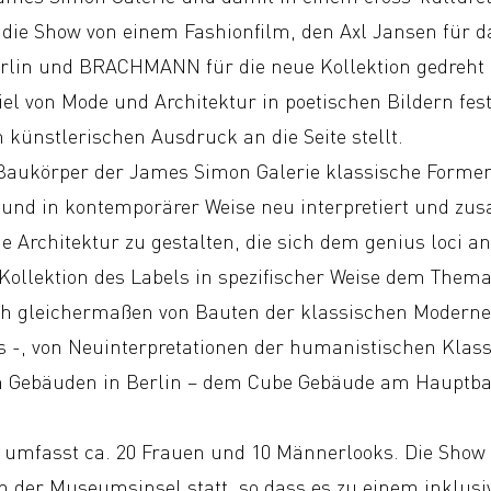
die Show von einem Fashionfilm, den Axl Jansen für d
lin und BRACHMANN für die neue Kollektion gedreht 
 von Mode und Architektur in poetischen Bildern fes
 künstlerischen Ausdruck an die Seite stellt.
Baukörper der James Simon Galerie klassische Forme
 und in kontemporärer Weise neu interpretiert und z
che Architektur zu gestalten, die sich dem genius loci 
 Kollektion des Labels in spezifischer Weise dem Thema
ich gleichermaßen von Bauten der klassischen Modern
 -, von Neuinterpretationen der humanistischen Klass
 Gebäuden in Berlin – dem Cube Gebäude am Hauptba
n umfasst ca. 20 Frauen und 10 Männerlooks. Die Show
n der Museumsinsel statt, so dass es zu einem inklus