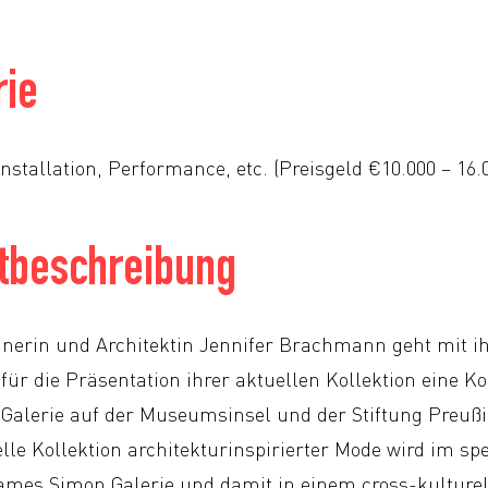
rie
Installation, Performance, etc. (Preisgeld €10.000 – 16.
tbeschreibung
nerin und Architektin Jennifer Brachmann geht mit i
 die Präsentation ihrer aktuellen Kollektion eine Ko
alerie auf der Museumsinsel und der Stiftung Preußi
elle Kollektion architekturinspirierter Mode wird im s
mes Simon Galerie und damit in einem cross-kulturell