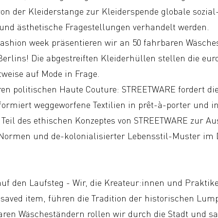
 von der Kleiderstange zur Kleiderspende globale sozial
nd ästhetische Fragestellungen verhandelt werden.
ashion week präsentieren wir an 50 fahrbaren Wäsche
erlins! Die abgestreiften Kleiderhüllen stellen die eu
tweise auf Mode in Frage.
ren politischen Haute Couture: STREETWARE fordert die
formiert weggeworfene Textilien in prêt-à-porter und in
st Teil des ethischen Konzeptes von STREETWARE zur A
Normen und de-kolonialisierter Lebensstil-Muster im 
uf den Laufsteg - Wir, die Kreateur:innen und Praktik
aved item, führen die Tradition der historischen L
baren Wäscheständern rollen wir durch die Stadt und s