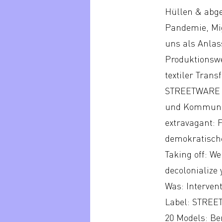
Hüllen & abge
Pandemie, Mig
uns als Anlas
Produktionswe
textiler Tran
STREETWARE is
und Kommunik
extravagant: 
demokratisc
Taking off: W
decolonialize 
Was: Interven
Label: STREE
20 Models: Be