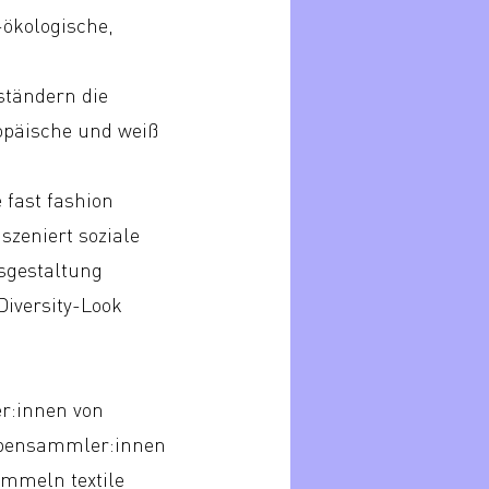
-ökologische,
ständern die
ropäische und weiß
 fast fashion
szeniert soziale
usgestaltung
Diversity-Look
er:innen von
umpensammler:innen
ammeln textile