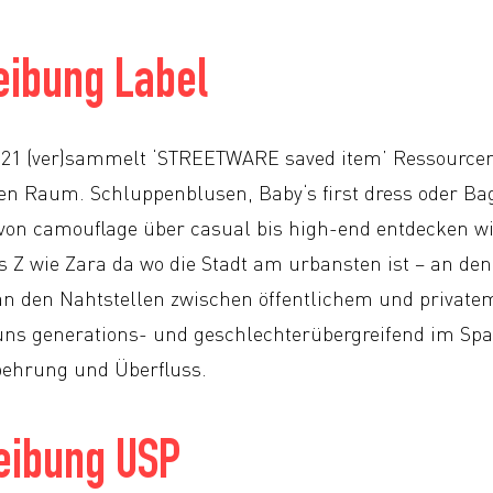
eibung Label
021 (ver)sammelt ‘STREETWARE saved item’ Ressourcen
n Raum. Schluppenblusen, Baby‘s first dress oder Ba
von camouflage über casual bis high-end entdecken wi
s Z wie Zara da wo die Stadt am urbansten ist – an den
an den Nahtstellen zwischen öffentlichem und privat
ns generations- und geschlechterübergreifend im Sp
behrung und Überfluss.
eibung USP