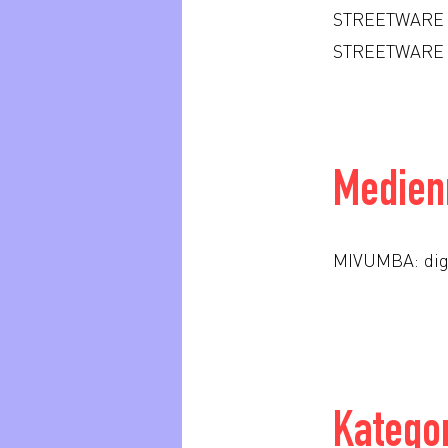
STREETWARE 
STREETWARE x 
Medien
MIVUMBA: digit
Katego