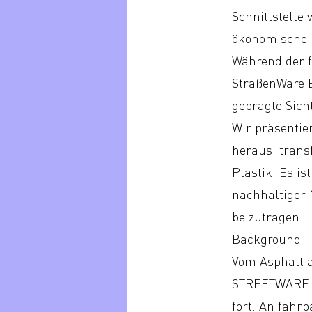
Schnittstelle
ökonomische u
Während der f
StraßenWare B
geprägte Sich
Wir präsentie
heraus, trans
Plastik. Es i
nachhaltiger 
beizutragen.
Background
Vom Asphalt a
STREETWARE s
fort: An fahr