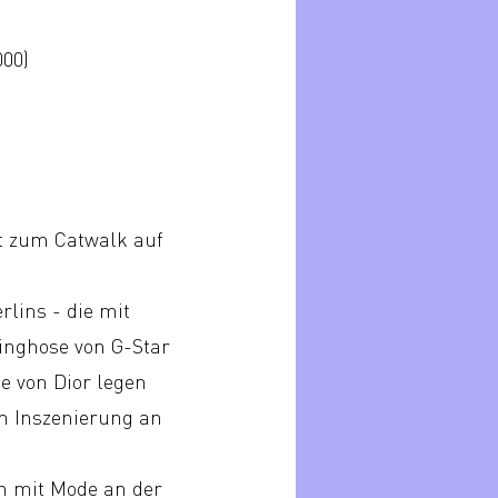
000)
t zum Catwalk auf
lins - die mit
inghose von G-Star
e von Dior legen
en Inszenierung an
m mit Mode an der