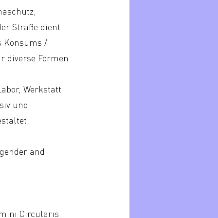
maschutz,
er Straße dient
es Konsums /
für diverse Formen
abor, Werkstatt
siv und
staltet
Degender and
ini Circularis