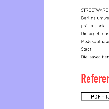
STREETWARE s
Berlins umwel
prêt-à-porter
Die begehren
Modekaufhäuse
Stadt.
Die ‘saved it
Referen
PDF - f