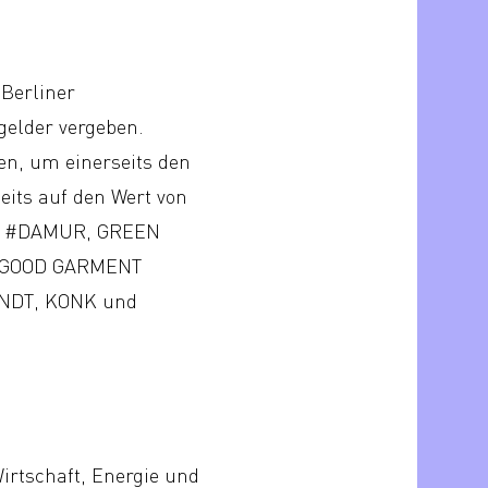
Berliner
gelder vergeben.
en, um einerseits den
its auf den Wert von
S, #DAMUR, GREEN
 GOOD GARMENT
ANDT, KONK und
irtschaft, Energie und