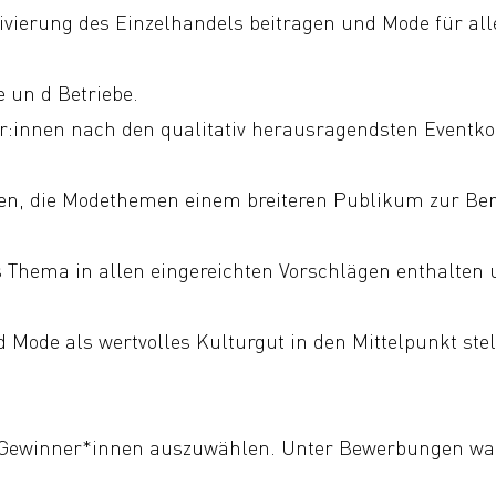
tivierung des Einzelhandels beitragen und Mode für al
e un d Betriebe.
:innen nach den qualitativ herausragendsten Eventko
en, die Modethemen einem breiteren Publikum zur Ber
s Thema in allen eingereichten Vorschlägen enthalten u
d Mode als wertvolles Kulturgut in den Mittelpunkt ste
 die Gewinner*innen auszuwählen. Unter Bewerbungen w