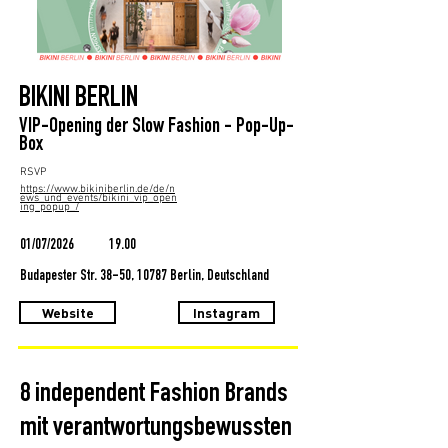
BIKINI BERLIN
VIP-Opening der Slow Fashion - Pop-Up-
Box
RSVP
https://www.bikiniberlin.de/de/n
ews_und_events/bikini_vip_open
ing_popup_/
01/07/2026
19.00
Budapester Str. 38-50, 10787 Berlin, Deutschland
Website
Instagram
8 independent Fashion Brands
mit verantwortungsbewussten