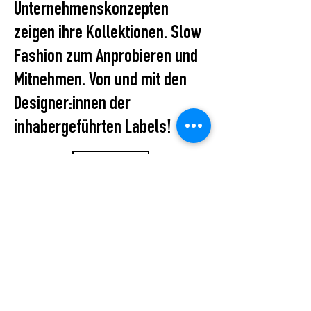
Unternehmenskonzepten
zeigen ihre Kollektionen. Slow
Fashion zum Anprobieren und
Mitnehmen. Von und mit den
Designer:innen der
inhabergeführten Labels!
All Events
STUDIO2RETAIL – The Berlin Fashion Network
by Fashion Council Germany e. V. & Senate
Department for Economic Affairs, Energy and Public
Enterprises