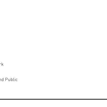
rk
nd Public