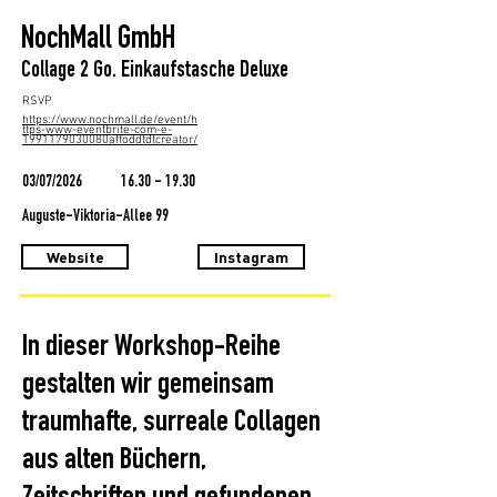
NochMall GmbH
Collage 2 Go. Einkaufstasche Deluxe
RSVP
https://www.nochmall.de/event/h
ttps-www-eventbrite-com-e-
1991179030080affoddtdtcreator/
03/07/2026
16.30 - 19.30
Auguste-Viktoria-Allee 99
Website
Instagram
In dieser Workshop-Reihe
gestalten wir gemeinsam
traumhafte, surreale Collagen
aus alten Büchern,