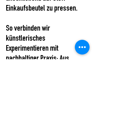
Einkaufsbeutel zu pressen.
So verbinden wir
künstlerisches
Experimentieren mit
nachhaltiger Praxis: Aus
gebrauchten Materialien
entsteht ein neues, tragbares
Kunstwerk – jede Tasche ein
Unikat.
All Events
STUDIO2RETAIL – The Berlin Fashion Network