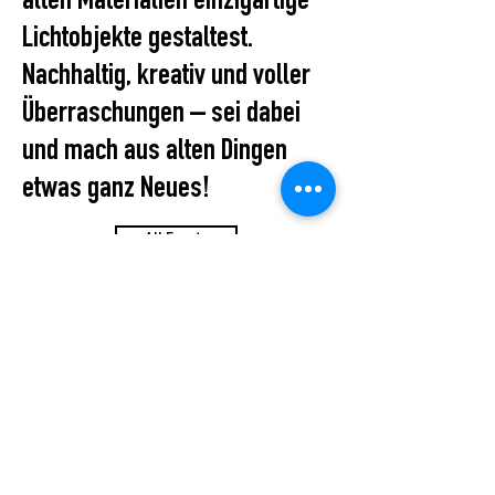
alten Materialien einzigartige
Lichtobjekte gestaltest.
Nachhaltig, kreativ und voller
Überraschungen – sei dabei
und mach aus alten Dingen
etwas ganz Neues!
All Events
STUDIO2RETAIL – The Berlin Fashion Network
by Fashion Council Germany e. V. & Senate
Department for Economic Affairs, Energy and Public
Enterprises