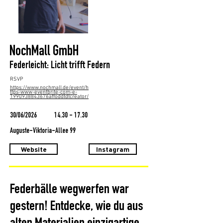
NochMall GmbH
Federleicht: Licht trifft Federn
RSVP
https://www.nochmall.de/event/h
ttps-www-eventbrite-com-e-
1990938843676affoddtdtcreator/
30/06/2026
14.30 - 17.30
Auguste-Viktoria-Allee 99
Website
Instagram
Federbälle wegwerfen war
gestern! Entdecke, wie du aus