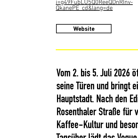
i=g49FubLU5Q0ReeQDnRInv-
QkanePE_cd&lang=de
Website
Vom 2. bis 5. Juli 2026
seine Türen und bringt e
Hauptstadt. Nach den Ed
Rosenthaler Straße für v
Kaffee-Kultur und beso