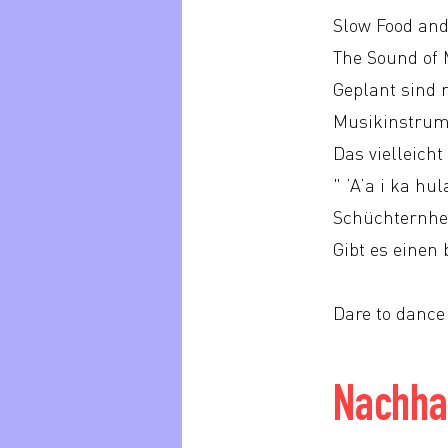
Slow Food and
The Sound of M
Geplant sind 
Musikinstrume
Das vielleich
" ’A’a i ka hu
Schüchternhei
Gibt es einen
Dare to dance
Nachhal