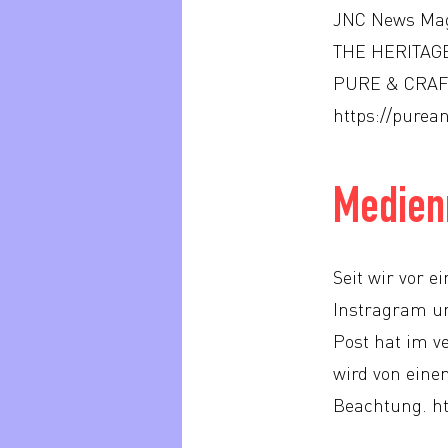
JNC News Mag
THE HERITAGE
PURE & CRAFTE
https://purea
Medien
Seit wir vor 
Instragram un
Post hat im v
wird von eine
Beachtung.
h