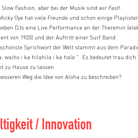
 Slow Fashion, aber bei der Musik sind wir Fast!
icky Oye hat viele Freunde und schon einige Playlisten 
neben DJs eine Live Performance an der Theremin (ele
nt von 1920) und der Auftritt einer Surf Band.
t schönste Sprichwort der Welt stammt aus dem Paradi
la; waiho i ka hilahila i ka hale " Es bedeutet trau dic
t zu Hause zu lassen.
 besseren Weg die Idee von Aloha zu beschreiben?
tigkeit / Innovation