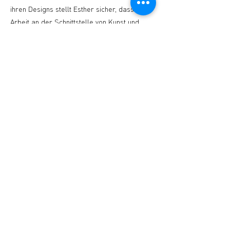
ihren Designs stellt Esther sicher, dass ihre
Arbeit an der Schnittstelle von Kunst und
Handel bleibt und kontinuierlich den Dialog
zwischen der digitalen und der physischen
Welt erweitert
STUDIO2RETAIL – The Berlin Fashion Network
by Fashion Council Germany e. V. & Senate
Department for Economic Affairs, Energy and Public