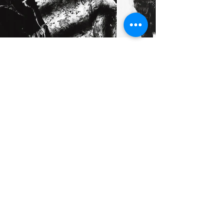
STUDIO2RETAIL – The Berlin Fashion Network
by Fashion Council Germany e. V. & Senate
Department for Economic Affairs, Energy and Public
Enterprises