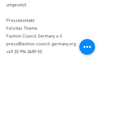
umgesetzt.
Pressekontakt:
Felicitas Thieme
Fashion Council Germany e.V.
press@fashion-council-germany.org
+49 30 994 0489 50
About Fashion Council Germany
Der Fashion Council Germany e. V. ist der
Schirmherr, um die deutsche Mode- und
Designlandschaft für eine visionäre,
technologische & nachhaltige Zukunft in
einem globalen Markt zu stärken.
Im Januar 2015 auf Initiative nationaler
Branchenexpert:innen in Berlin gegründet,
setzt sich der FCG für deutsches
Modedesign als Kultur- und Wirtschaftsgut