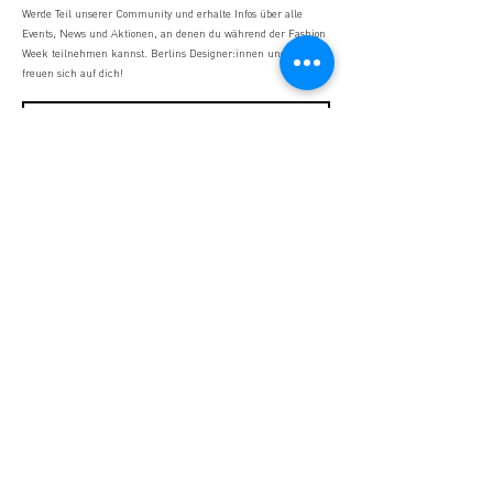
Werde Teil unserer Community und erhalte Infos über alle
Events, News und Aktionen, an denen du während der Fashion
Week teilnehmen kannst. Berlins Designer:innen und Stores
freuen sich auf dich!
Ich habe die Datenschutzerklärung zur
Kenntnis genommen.
Datenschutz
Ich erkläre mich einverstanden Neuigkeiten
zu STUDIO2RETAIL, sowie Aktivitäten des
Fashion Council Germany zu erhalten.
SEND