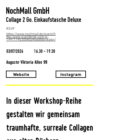
NochMall GmbH
Collage 2 Go. Einkaufstasche Deluxe
RSVP
https://www.nochmall.de/event/h
ttps-www-eventbrite-com-e-
1991179030080affoddtdtcreator/
03/07/2026
16.30 - 19.30
Auguste-Viktoria-Allee 99
Website
Instagram
In dieser Workshop-Reihe
gestalten wir gemeinsam
traumhafte, surreale Collagen