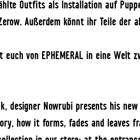
lte Outfits als Installation auf Pupp
Zerow. Außerdem könnt ihr Teile der ak
t euch von EPHEMERAL in eine Welt z
ek, designer Nowrubi presents his new
ory, how it forms, fades and leaves f
llection in our store: at the entranc