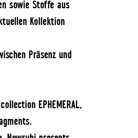
en sowie Stoffe aus
tuellen Kollektion
wischen Präsenz und
 collection EPHEMERAL,
ragments.
e, Nowrubi presents