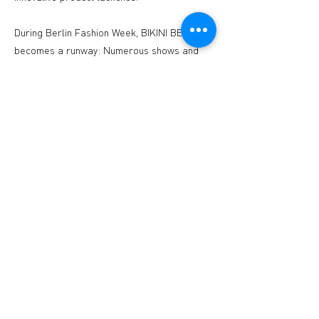
During Berlin Fashion Week, BIKINI BERLIN
becomes a runway: Numerous shows and
presentations take place directly inside the
stores – making fashion tangible, accessible,
and part of the city’s urban rhythm.
STUDIO2RETAIL - The Berlin Fashion Network