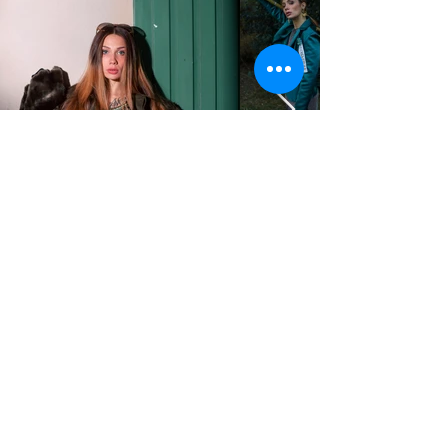
STUDIO2RETAIL - The Berlin Fashion Network
by Fashion Council Germany e. V. & Senate
Department for Economic Affairs, Energy and Public
Enterprises