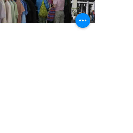
STUDIO2RETAIL - The Berlin Fashion Network
by Fashion Council Germany e. V. & Senate
Department for Economic Affairs, Energy and Public
Enterprises