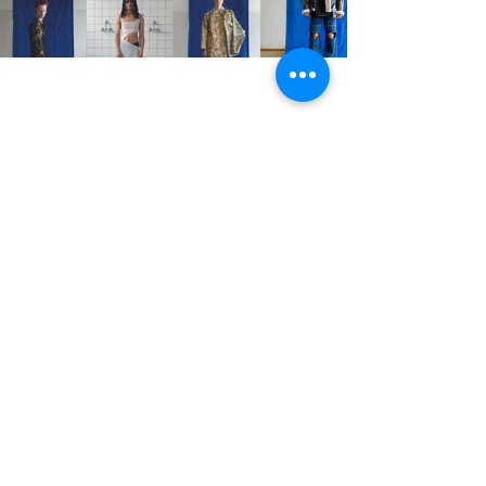
STUDIO2RETAIL - The Berlin Fashion Network
by Fashion Council Germany e. V. & Senate
Department for Economic Affairs, Energy and Public
Enterprises