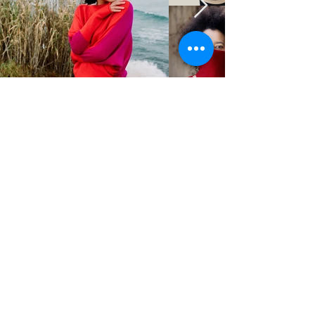
STUDIO2RETAIL - The Berlin Fashion Network
by Fashion Council Germany e. V. & Senate
Department for Economic Affairs, Energy and Public
Enterprises